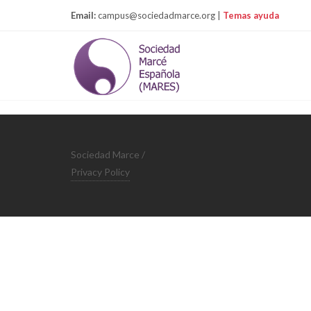
Email:
campus@sociedadmarce.org |
Temas ayuda
Sociedad Marce /
Privacy Policy